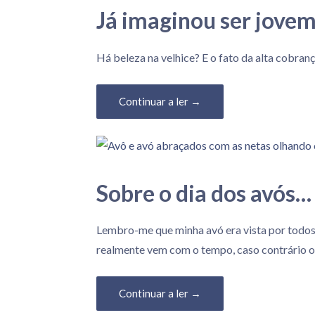
Já imaginou ser jove
11 de Agosto, 2023
Há beleza na velhice? E o fato da alta cobra
Continuar a ler →
Sobre o dia dos avós…
26 de Julho, 2023
Lembro-me que minha avó era vista por todos
realmente vem com o tempo, caso contrário 
Continuar a ler →