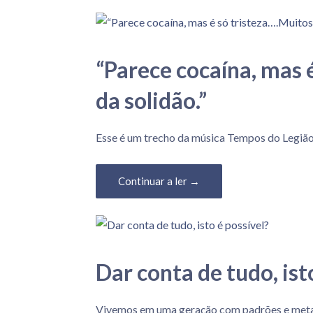
“Parece cocaína, mas 
da solidão.”
2 de Julho, 2023
Esse é um trecho da música Tempos do Legião 
Continuar a ler →
Dar conta de tudo, ist
24 de Julho, 2020
Vivemos em uma geração com padrões e metas 