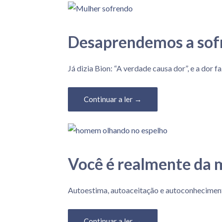
Desaprendemos a sof
9 de Fevereiro, 2020
Já dizia Bion: “A verdade causa dor”, e a do
Continuar a ler →
Você é realmente da
7 de Fevereiro, 2020
Autoestima, autoaceitação e autoconhecimento
Continuar a ler →