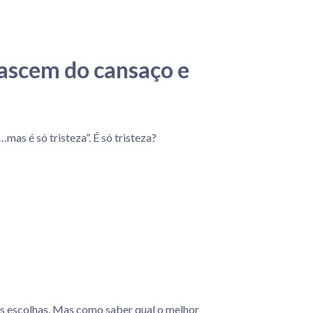
nascem do cansaço e
as é só tristeza”. É só tristeza?
s escolhas. Mas como saber qual o melhor