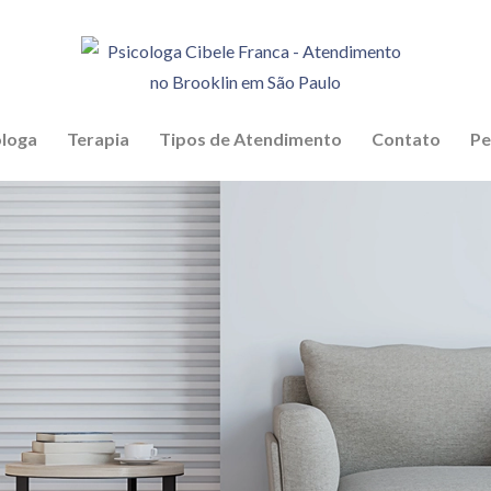
eriência clínica. Atendimentos de adultos, adolescentes, casais, ge
óloga
Terapia
Tipos de Atendimento
Contato
Pe
Brooklin em São Paulo