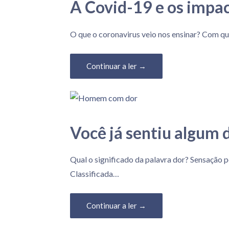
A Covid-19 e os impac
19 de Março, 2020
O que o coronavirus veio nos ensinar? Com qu
Continuar a ler →
Você já sentiu algum 
10 de Fevereiro, 2020
Qual o significado da palavra dor? Sensação p
Classificada…
Continuar a ler →