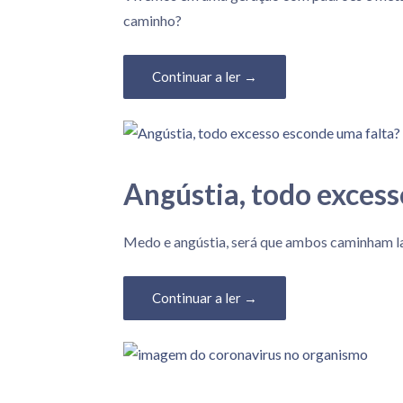
caminho?
Continuar a ler →
Angústia, todo excess
15 de Maio, 2020
Medo e angústia, será que ambos caminham l
Continuar a ler →