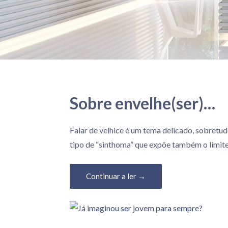
e
a
o
c
o
n
t
Sobre envelhe(ser)…
e
ú
18 de Fevereiro, 2025
Falar de velhice é um tema delicado, sobretu
d
tipo de “sinthoma” que expõe também o limit
o
Continuar a ler →