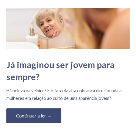
Já imaginou ser jovem para
sempre?
11 de Agosto, 2023
Há beleza na velhice? E o fato da alta cobrança direcionada as
mulheres em relação ao culto de uma aparência jovem?
Continuar a ler →