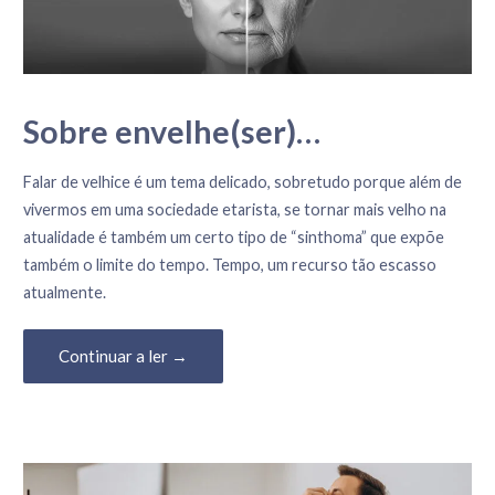
o
c
o
n
Sobre envelhe(ser)…
t
e
18 de Fevereiro, 2025
Falar de velhice é um tema delicado, sobretudo porque além de
ú
vivermos em uma sociedade etarista, se tornar mais velho na
d
atualidade é também um certo tipo de “sinthoma” que expõe
o
também o limite do tempo. Tempo, um recurso tão escasso
atualmente.
Continuar a ler →