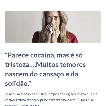
“Parece cocaína, mas é só
tristeza….Muitos temores
nascem do cansaço e da
solidão.”
2 de Julho, 2023
Esse é um trecho da música Tempos do Legião Urbana que me
chamou muita atenção, principalmente na parte: “…mas é só
tristeza”. É só tristeza?