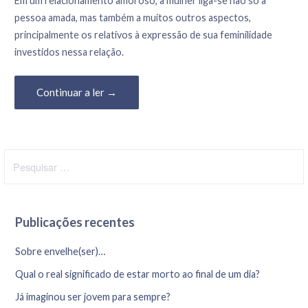
Em um relacionamento amoroso, a mulher liga-se não só à
pessoa amada, mas também a muitos outros aspectos,
principalmente os relativos à expressão de sua feminilidade
investidos nessa relação.
Continuar a ler →
P
e
s
q
Publicações recentes
u
i
Sobre envelhe(ser)…
s
Qual o real significado de estar morto ao final de um dia?
a
r
Já imaginou ser jovem para sempre?