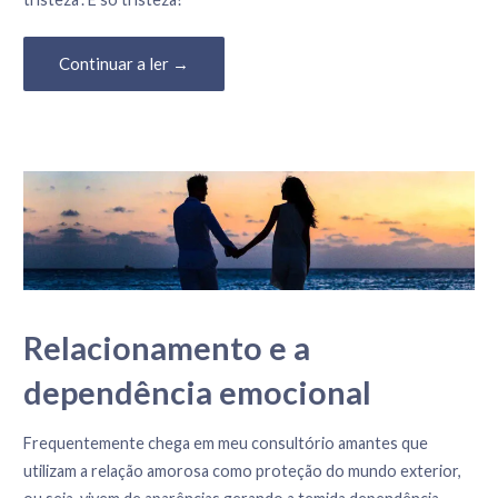
Continuar a ler →
Relacionamento e a
dependência emocional
3 de Junho, 2022
Frequentemente chega em meu consultório amantes que
utilizam a relação amorosa como proteção do mundo exterior,