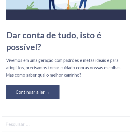
Dar conta de tudo, isto é
possível?
24 de Julho, 2020
Vivemos em uma geração com padrões e metas ideais e para
atingí-los, precisamos tomar cuidado com as nossas escolhas.
Mas como saber qual o melhor caminho?
Continuar a ler →
Pesquisar
por: