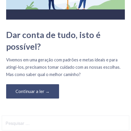
Dar conta de tudo, isto é
possível?
24 de Julho, 2020
Vivemos em uma geração com padrões e metas ideais e para
atingí-los, precisamos tomar cuidado com as nossas escolhas.
Mas como saber qual o melhor caminho?
Continuar a ler →
Pesquisar
por: