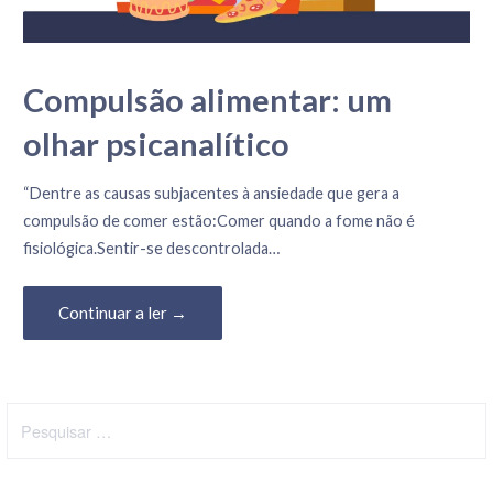
Compulsão alimentar: um
olhar psicanalítico
5 de Janeiro, 2021
“Dentre as causas subjacentes à ansiedade que gera a
compulsão de comer estão:Comer quando a fome não é
fisiológica.Sentir-se descontrolada…
Continuar a ler →
Pesquisar
por: