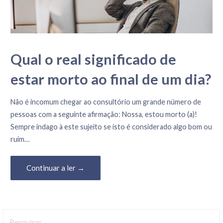
o
c
o
n
Qual o real significado de
t
e
estar morto ao final de um dia?
ú
d
17 de Agosto, 2023
Não é incomum chegar ao consultório um grande número de
o
pessoas com a seguinte afirmação: Nossa, estou morto (a)!
Sempre indago à este sujeito se isto é considerado algo bom ou
ruim…
Continuar a ler →
P