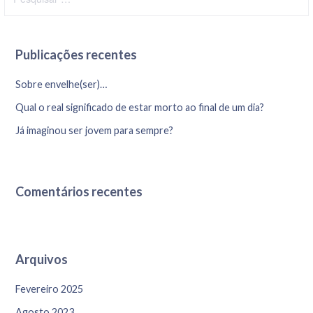
e
s
q
Publicações recentes
u
i
Sobre envelhe(ser)…
s
Qual o real significado de estar morto ao final de um dia?
a
r
Já imaginou ser jovem para sempre?
p
o
r
Comentários recentes
:
Arquivos
Fevereiro 2025
Agosto 2023