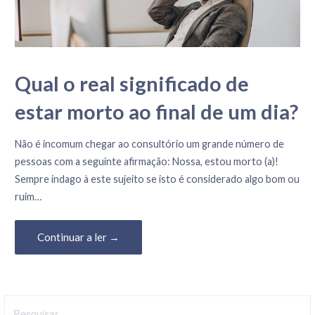
o
c
o
n
Qual o real significado de
t
e
estar morto ao final de um dia?
ú
d
17 de Agosto, 2023
Não é incomum chegar ao consultório um grande número de
o
pessoas com a seguinte afirmação: Nossa, estou morto (a)!
Sempre indago à este sujeito se isto é considerado algo bom ou
ruim…
Continuar a ler →
P