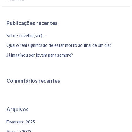
e
s
q
Publicações recentes
u
i
Sobre envelhe(ser)…
s
Qual o real significado de estar morto ao final de um dia?
a
r
Já imaginou ser jovem para sempre?
p
o
r
Comentários recentes
:
Arquivos
Fevereiro 2025
Agosto 2023