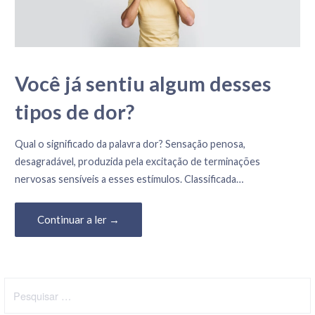
Você já sentiu algum desses
tipos de dor?
10 de Fevereiro, 2020
Qual o significado da palavra dor? Sensação penosa,
desagradável, produzida pela excitação de terminações
nervosas sensíveis a esses estímulos. Classificada…
Continuar a ler →
Pesquisar
por: