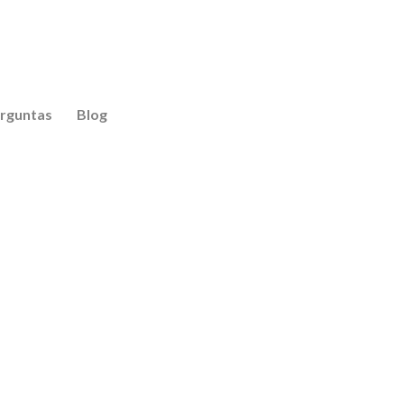
stantes e infantil. Localizada no bairro do
rguntas
Blog