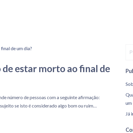
P
e
s
o de estar morto ao final de
Pu
q
u
Sob
i
Qua
nde número de pessoas com a seguinte afirmação:
s
um 
 sujeito se isto é considerado algo bom ou ruim…
a
Já 
r
p
Co
o