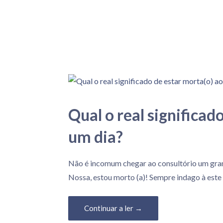
e
a
o
c
o
n
t
e
Qual o real significad
ú
um dia?
d
o
17 de Agosto, 2023
Não é incomum chegar ao consultório um gra
Nossa, estou morto (a)! Sempre indago à este
Continuar a ler →