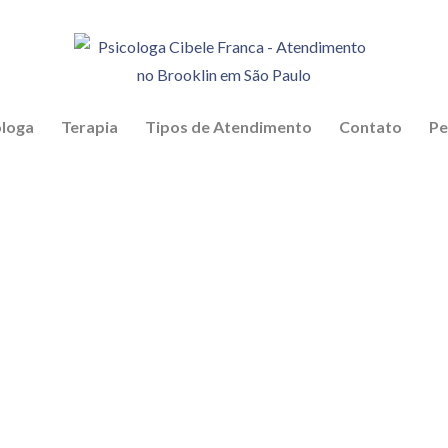
eriência clínica. Atendimentos de adultos, adolescentes, casais, ge
óloga
Terapia
Tipos de Atendimento
Contato
Pe
Brooklin em São Paulo